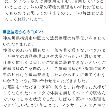
た。ダブろくさんは神奈川を中心に営業していると
いうことで、妹の家の荷物の整理もいずれお任せし
てもらおうと思っておりますので、その時はぜひよ
ろしくお願いします。
■担当者からのコメント
神奈川県横浜市中区にて遺品整理のお手伝いをさせて
いただきました。
葬儀が終わって間もなく、落ち着く暇もないバタバタ
した中での遺品整理はさぞ大変だったかと思います。
仕事が忙しく２日しかご実家に滞在できないというご
依頼者様のご意向のもと、ご依頼者様がいる間に家の
中の片付けと遺品整理をしたいからすぐに来てくれな
いか？というお問い合わせをいただきました。
お電話をいただきご実家に伺うと、お母様はお父様が
亡くなられたショックで体調を崩してベッドで寝込ん
でいらっしゃる状況でした。しばらく家の中の整理も
できずにいたということで、マッサージチェアやソ